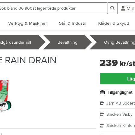
ök bland 36 900st lagerförda produkter
Sök
Min
Verktyg & Maskiner
Stål & Industri
Kläder & Skydd
ädgårdsunderhåll
Bevattning
Övrig Bevattnin
 RAIN DRAIN
239
kr
/s
Läg
Tillgänglighet
Järn AB Södert
Snicken Visby
Snicken Klinte
N