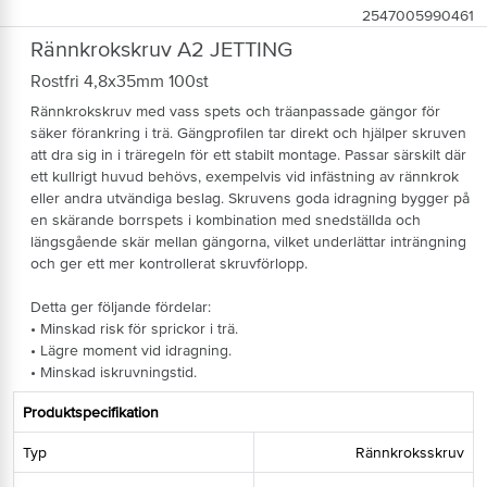
2547005990461
Rännkrokskruv A2 JETTING
Rostfri 4,8x35mm 100st
Rännkrokskruv med vass spets och träanpassade gängor för
säker förankring i trä. Gängprofilen tar direkt och hjälper skruven
att dra sig in i träregeln för ett stabilt montage. Passar särskilt där
ett kullrigt huvud behövs, exempelvis vid infästning av rännkrok
eller andra utvändiga beslag. Skruvens goda idragning bygger på
en skärande borrspets i kombination med snedställda och
längsgående skär mellan gängorna, vilket underlättar inträngning
och ger ett mer kontrollerat skruvförlopp.
Detta ger följande fördelar:
• Minskad risk för sprickor i trä.
• Lägre moment vid idragning.
• Minskad iskruvningstid.
Produktspecifikation
Typ
Rännkroksskruv