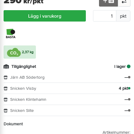
kr
/pkt
Lägg i varukorg
pkt
2,37 kg
Tillgänglighet
I lager
Järn AB Södertorg
—
Snicken Visby
4 pkt
Snicken Klintehamn
—
Snicken Slite
—
Dokument
Artikelnummer: