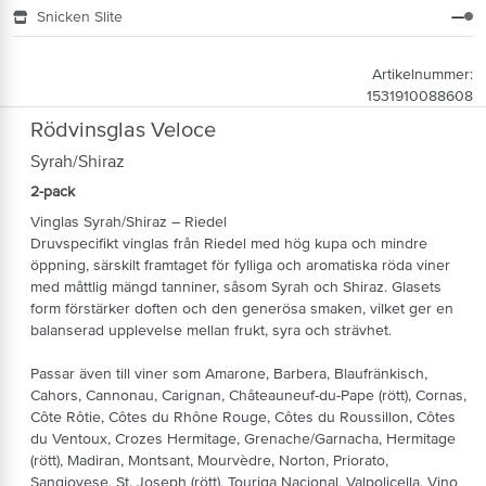
Snicken Slite
—
Artikelnummer:
1531910088608
Rödvinsglas Veloce
Syrah/Shiraz
2-pack
Vinglas Syrah/Shiraz – Riedel
Druvspecifikt vinglas från Riedel med hög kupa och mindre
öppning, särskilt framtaget för fylliga och aromatiska röda viner
med måttlig mängd tanniner, såsom Syrah och Shiraz. Glasets
form förstärker doften och den generösa smaken, vilket ger en
balanserad upplevelse mellan frukt, syra och strävhet.
Passar även till viner som Amarone, Barbera, Blaufränkisch,
Cahors, Cannonau, Carignan, Châteauneuf-du-Pape (rött), Cornas,
Côte Rôtie, Côtes du Rhône Rouge, Côtes du Roussillon, Côtes
du Ventoux, Crozes Hermitage, Grenache/Garnacha, Hermitage
(rött), Madiran, Montsant, Mourvèdre, Norton, Priorato,
Sangiovese, St. Joseph (rött), Touriga Nacional, Valpolicella, Vino