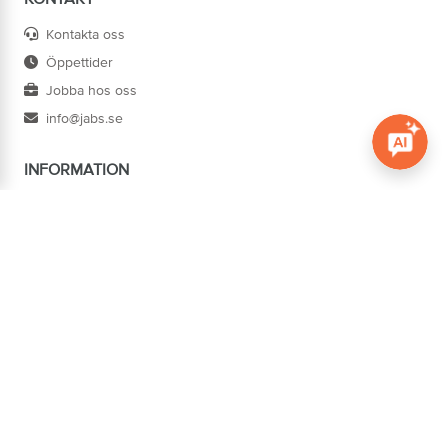
Kontakta oss
Öppettider
Jobba hos oss
info@jabs.se
INFORMATION
Öppna c
Villkor
Ångra köp
Om oss
Cookies
Tillgänglighet
ADRESS
Järn AB Södertorg
BOX 1174