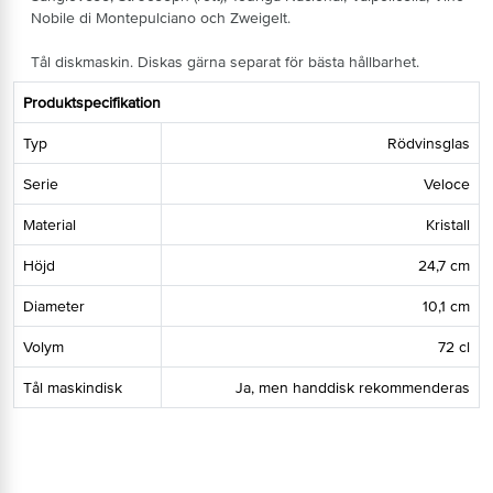
Nobile di Montepulciano och Zweigelt.
Tål diskmaskin. Diskas gärna separat för bästa hållbarhet.
Produktspecifikation
Typ
Rödvinsglas
Serie
Veloce
Material
Kristall
Höjd
24,7 cm
Diameter
10,1 cm
Volym
72 cl
Tål maskindisk
Ja, men handdisk rekommenderas