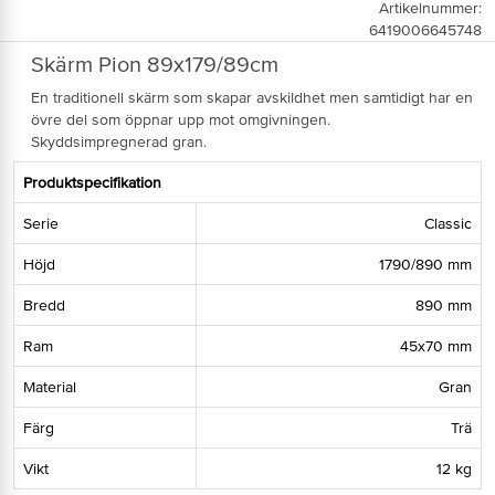
Artikelnummer:
6419006645748
Skärm Pion 89x179/89cm
En traditionell skärm som skapar avskildhet men samtidigt har en
övre del som öppnar upp mot omgivningen.
Skyddsimpregnerad gran.
Produktspecifikation
Serie
Classic
Höjd
1790/890 mm
Bredd
890 mm
Ram
45x70 mm
Material
Gran
Färg
Trä
Vikt
12 kg