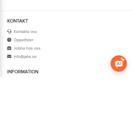
KONTAKT
Kontakta oss
Öppettider
Jobba hos oss
info@jabs.se
INFORMATION
Öppna c
Villkor
Ångra köp
Om oss
Cookies
Tillgänglighet
ADRESS