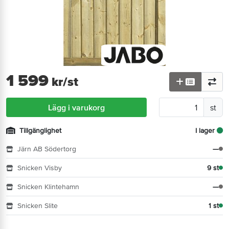
1 599
kr
/st
Lägg i varukorg
st
Tillgänglighet
I lager
Järn AB Södertorg
—
Snicken Visby
9 st
Snicken Klintehamn
—
Snicken Slite
1 st