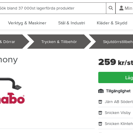
ök bland 37 000st lagerförda produkter
Sök
Min
Verktyg & Maskiner
Stål & Industri
Kläder & Skydd
& Dörrar
Trycken & Tillbehör
Skjutdörrstillbe
mony
259
kr
/s
Läg
Tillgänglighet
Järn AB Södert
Snicken Visby
Snicken Klinte