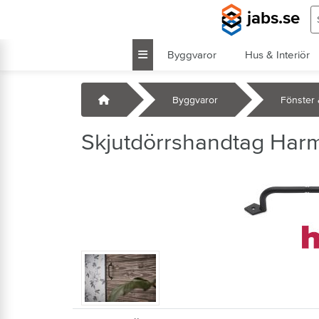
Hoppa till huvudinnehåll
S
jabs.se
Byggvaror
Hus & Interiör
k
Startsida
Byggvaror
Fönster 
Skjutdörrshandtag Har