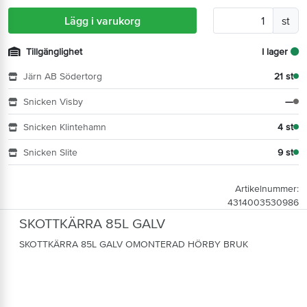
Lägg i varukorg
st
Tillgänglighet
I lager
Järn AB Södertorg
21 st
Snicken Visby
—
Snicken Klintehamn
4 st
Snicken Slite
9 st
Artikelnummer:
4314003530986
SKOTTKÄRRA 85L GALV
SKOTTKÄRRA 85L GALV OMONTERAD HÖRBY BRUK