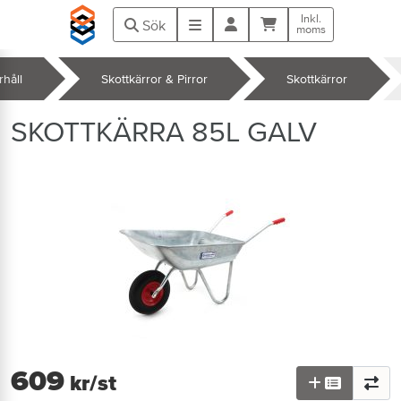
Hoppa till huvudinnehåll
Inkl.
Kundvagn
Meny
Sök
moms
håll
Skottkärror & Pirror
Skottkärror
k
SKOTTKÄRRA 85L GALV
609
kr
/st