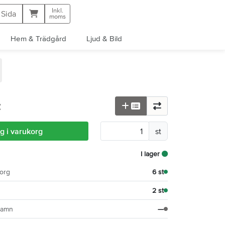
Inkl.
Kundvagn
 Sida
moms
Hem & Trädgård
Ljud & Bild
t
g i varukorg
st
I lager
org
6 st
2 st
hamn
—