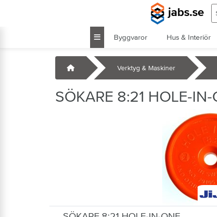
Hoppa till huvudinnehåll
S
jabs.se
Byggvaror
Hus & Interiör
k
Startsida
Verktyg & Maskiner
SÖKARE 8:21 HOLE-IN
SÖKARE 8:21 HOLE-IN-ONE