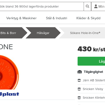
ök bland 36 900st lagerförda produkter
Sök
Min
Verktyg & Maskiner
Stål & Industri
Kläder & Skydd
Bits & Borr
Hålsågar
Sökare Hole-In-One®
-ONE
430
kr
/s
Läg
Tillgänglighet
Järn AB Södert
Snicken Visby
Snicken Klinte