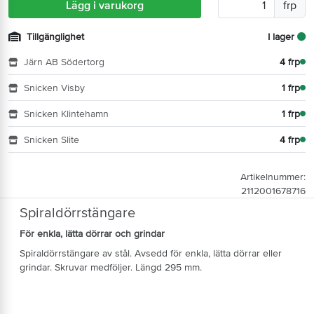
Lägg i varukorg
frp
Tillgänglighet
I lager
Järn AB Södertorg
4 frp
Snicken Visby
1 frp
Snicken Klintehamn
1 frp
Snicken Slite
4 frp
Artikelnummer:
2112001678716
Spiraldörrstängare
För enkla, lätta dörrar och grindar
Spiraldörrstängare av stål. Avsedd för enkla, lätta dörrar eller
grindar. Skruvar medföljer. Längd 295 mm.