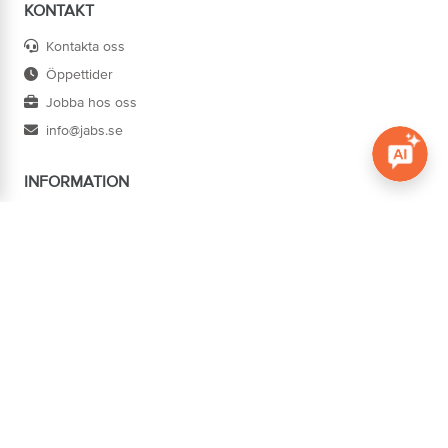
KONTAKT
Kontakta oss
Öppettider
Jobba hos oss
info@jabs.se
INFORMATION
Öppna c
Villkor
Ångra köp
Om oss
Cookies
Tillgänglighet
ADRESS
Järn AB Södertorg
BOX 1174