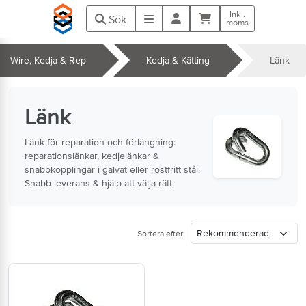
Hoppa till huvudinnehåll
Inkl.
Kundvagn
Meny
Sök
moms
Wire, Kedja & Rep
Kedja & Kätting
Länk
k
Länk
Länk för reparation och förlängning:
reparationslänkar, kedjelänkar &
snabbkopplingar i galvat eller rostfritt stål.
Snabb leverans & hjälp att välja rätt.
Sortera efter: