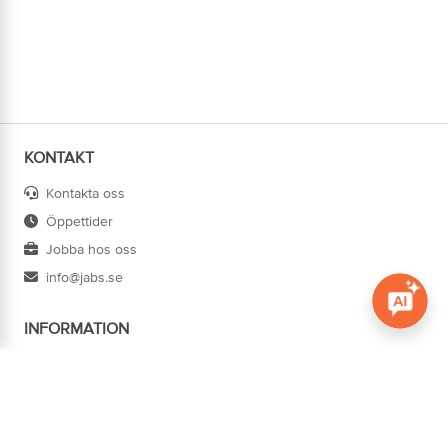
KONTAKT
Kontakta oss
Öppettider
Jobba hos oss
info@jabs.se
INFORMATION
Öppna c
Villkor
Ångra köp
Om oss