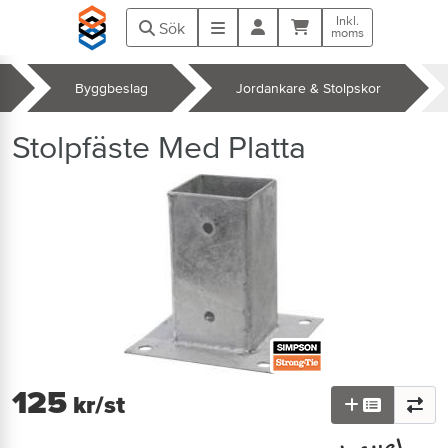
Hoppa till huvudinnehåll
Inkl.
Kundvagn
Meny
Sök
moms
Byggbeslag
Jordankare & Stolpskor
k
Stolpfäste Med Platta
125
kr
/st