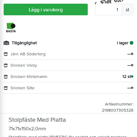
Fler val
^
Lägg i varukorg
st
Tillgänglighet
I lager
Järn AB Södertorg
—
Snicken Visby
—
Snicken Klintehamn
12 st
Snicken Slite
—
Artikelnummer:
2198007305328
Stolpfäste Med Platta
71x71x150x2,0mm