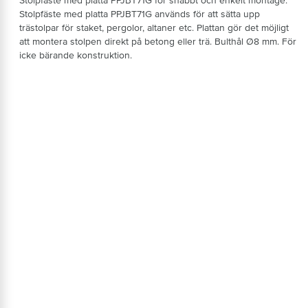
Stolpfäste med platta PPJBT71G för snabbt och enkelt montage.
Stolpfäste med platta PPJBT71G används för att sätta upp
trästolpar för staket, pergolor, altaner etc. Plattan gör det möjligt
att montera stolpen direkt på betong eller trä. Bulthål Ø8 mm. För
icke bärande konstruktion.