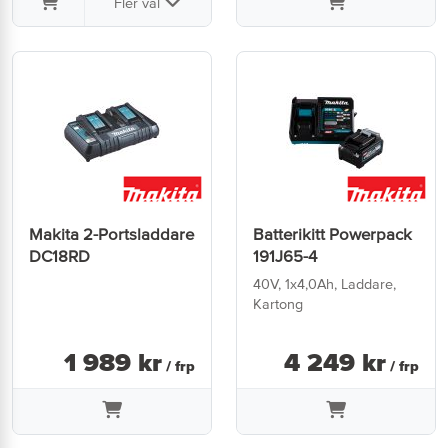
Fler val
Makita 2-Portsladdare
Batterikitt Powerpack
DC18RD
191J65-4
40V, 1x4,0Ah, Laddare,
Kartong
1 989
kr
4 249
kr
/ frp
/ frp