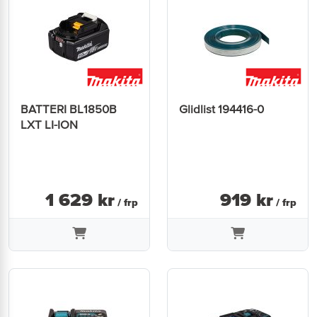
BATTERI BL1850B
Glidlist 194416-0
LXT LI-ION
1 629
kr
919
kr
/ frp
/ frp