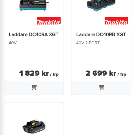
Laddare DC40RA XGT
Laddare DC40RB XGT
40V
40V 2-PORT
1 829
kr
2 699
kr
/ frp
/ frp