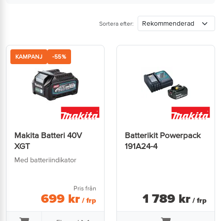
Sortera efter:
KAMPANJ
-55%
Makita Batteri 40V
Batterikit Powerpack
XGT
191A24-4
Med batteriindikator
Pris från
699
kr
1 789
kr
/ frp
/ frp