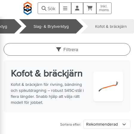
Hoppa till huvudinnehåll
Inkl.
Kundvagn
Meny
Sök
moms
ktyg
Slag- & Brytverktyg
Kofot & bräckjärn
k
Filtrera
Kofot & bräckjärn
Kofot & bräckjärn för rivning, bändning
och spikutdragning – robust S45C-stål i
flera längder. Snabb hjälp att välja rätt
modell för jobbet.
Sortera efter: