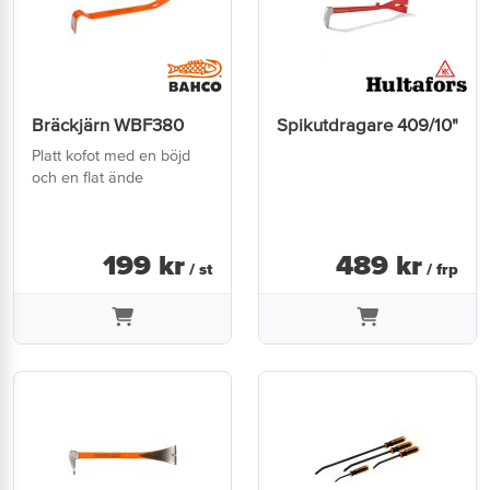
Bräckjärn WBF380
Spikutdragare 409/10"
Platt kofot med en böjd
och en flat ände
199
kr
489
kr
/ st
/ frp