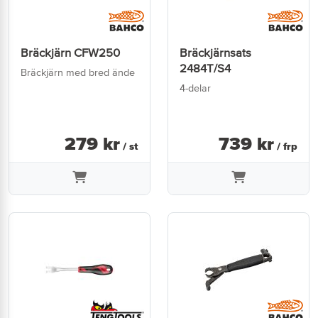
Bräckjärn CFW250
Bräckjärnsats
2484T/S4
Bräckjärn med bred ände
4-delar
279
kr
739
kr
/ st
/ frp