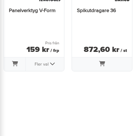
Panelverktyg V-Form
Spikutdragare 36
Pris från
159
kr
872
,
60
kr
/ frp
/ st
Fler val