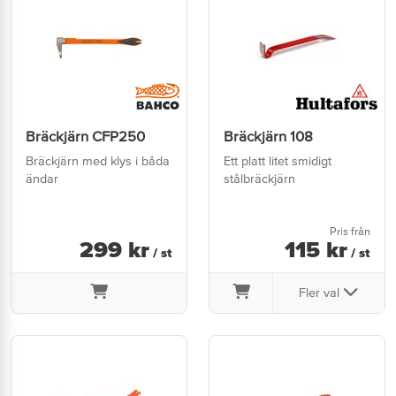
Bräckjärn CFP250
Bräckjärn 108
Bräckjärn med klys i båda
Ett platt litet smidigt
ändar
stålbräckjärn
Pris från
299
kr
115
kr
/ st
/ st
Fler val