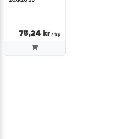
20xR20 SB
75
,
24
kr
/ frp