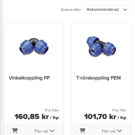
Sortera efter:
Vinkelkoppling PP
T-rörskoppling PEM
Pris från
Pris från
160
,
85
kr
101
,
70
kr
/ frp
/ frp
Fler val
Fler val