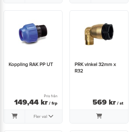
Koppling RAK PP UT
PRK vinkel 32mm x
R32
Pris från
149
,
44
kr
569
kr
/ frp
/ st
Fler val