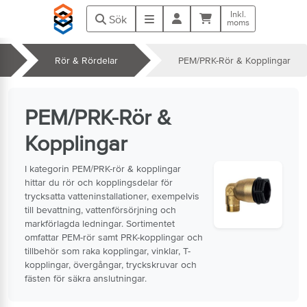
Hoppa till huvudinnehåll
Inkl.
Kundvagn
Meny
Sök
moms
Rör & Rördelar
PEM/PRK-Rör & Kopplingar
k
PEM/PRK-Rör &
Kopplingar
I kategorin PEM/PRK-rör & kopplingar
hittar du rör och kopplingsdelar för
trycksatta vatteninstallationer, exempelvis
till bevattning, vattenförsörjning och
markförlagda ledningar. Sortimentet
omfattar PEM-rör samt PRK-kopplingar och
tillbehör som raka kopplingar, vinklar, T-
kopplingar, övergångar, tryckskruvar och
fästen för säkra anslutningar.