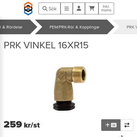
Hoppa till huvudinnehåll
Inkl.
Kundvagn
Meny
Sök
moms
r & Rördelar
PEM/PRK-Rör & Kopplingar
PRK V
k
PRK VINKEL 16XR15
259
kr
/st