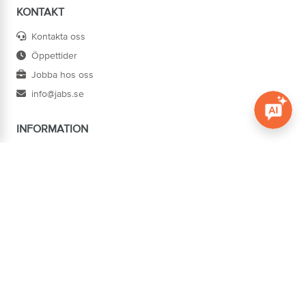
KONTAKT
Kontakta oss
Öppettider
Jobba hos oss
info@jabs.se
INFORMATION
Öppna c
Villkor
Ångra köp
Om oss
Cookies
Tillgänglighet
ADRESS
Järn AB Södertorg
BOX 1174