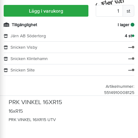
Fler val
^
Lägg i varukorg
st
Tillgänglighet
I lager
Järn AB Södertorg
4 st
Snicken Visby
—
Snicken Klintehamn
—
Snicken Slite
—
Artikelnummer:
5514910008125
PRK VINKEL 16XR15
16xR15
PRK VINKEL 16XR15 UTV