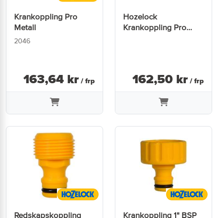
Krankoppling Pro
Hozelock
Metall
Krankoppling Pro
2041
2046
163
,
64
kr
162
,
50
kr
/ frp
/ frp
Redskapskoppling
Krankoppling 1" BSP