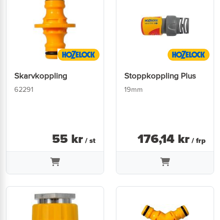
Skarvkoppling
Stoppkoppling Plus
62291
19mm
55
kr
176
,
14
kr
/ st
/ frp