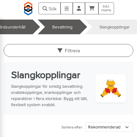
Hoppa till huvudinnehåll
Inkl.
Kundvagn
Meny
Sök
moms
årdsunderhåll
Bevattning
Slangkopplingar
k
Filtrera
Slangkopplingar
Slangkopplingar för smidig bevattning:
snabbkopplingar, krankopplingar och
reparatörer i flera storlekar. Bygg ett tätt,
flexibelt system snabbt.
Sortera efter: