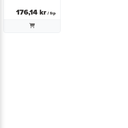
176
,
14
kr
/ frp