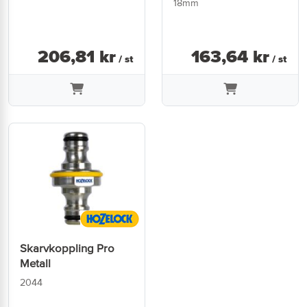
18mm
206
,
81
kr
163
,
64
kr
/ st
/ st
Skarvkoppling Pro
Metall
2044