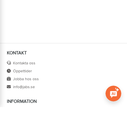
KONTAKT
Kontakta oss
Öppettider
Jobba hos oss
info@jabs.se
INFORMATION
Öppna c
Villkor
Ångra köp