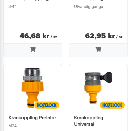
3/4"
Utvändig gänga
46
,
68
kr
62
,
95
kr
/ st
/ st
Krankoppling Perlator
Krankoppling
Universal
M24