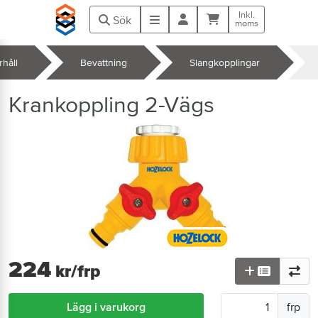
Hoppa till huvudinnehåll
Inkl.
Kundvagn
Meny
Sök
moms
håll
Bevattning
Slangkopplingar
k
Krankoppling 2-Vägs
224
kr
/frp
Lägg i varukorg
frp