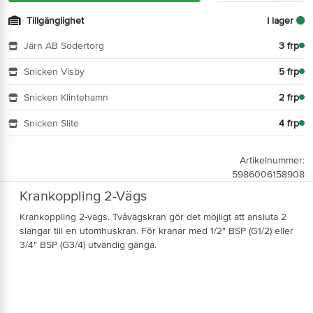
Tillgänglighet
I lager
Järn AB Södertorg
3 frp
Snicken Visby
5 frp
Snicken Klintehamn
2 frp
Snicken Slite
4 frp
Artikelnummer:
5986006158908
Krankoppling 2-Vägs
Krankoppling 2-vägs. Tvåvägskran gör det möjligt att ansluta 2
slangar till en utomhuskran. För kranar med 1/2" BSP (G1/2) eller
3/4" BSP (G3/4) utvändig gänga.