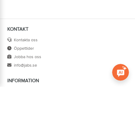
KONTAKT
Kontakta oss
Öppettider
Jobba hos oss
info@jabs.se
INFORMATION
Öppna c
Villkor
Ångra köp
Om oss
Cookies
Tillgänglighet