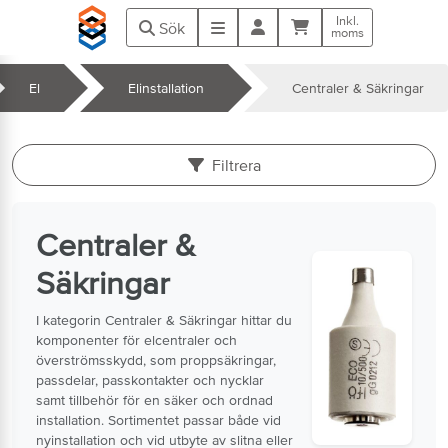
Hoppa till huvudinnehåll
Inkl.
Kundvagn
Meny
Sök
moms
El
Elinstallation
Centraler & Säkringar
k
Filtrera
Centraler &
Säkringar
I kategorin Centraler & Säkringar hittar du
komponenter för elcentraler och
överströmsskydd, som proppsäkringar,
passdelar, passkontakter och nycklar
samt tillbehör för en säker och ordnad
installation. Sortimentet passar både vid
nyinstallation och vid utbyte av slitna eller