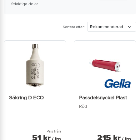
felaktiga delar.
Sortera efter:
Säkring D ECO
Passdelsnyckel Plast
Röd
Pris från
51
kr
215
kr
/ frp
/ frp