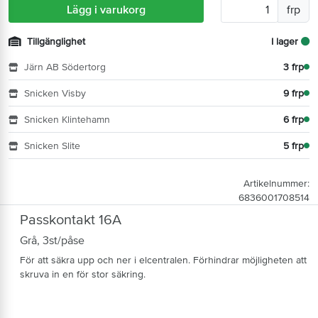
Lägg i varukorg
frp
Tillgänglighet
I lager
Järn AB Södertorg
3 frp
Snicken Visby
9 frp
Snicken Klintehamn
6 frp
Snicken Slite
5 frp
Artikelnummer:
6836001708514
Passkontakt 16A
Grå, 3st/påse
För att säkra upp och ner i elcentralen. Förhindrar möjligheten att
skruva in en för stor säkring.