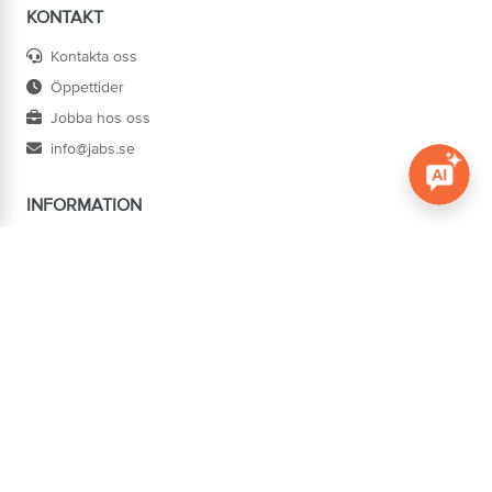
KONTAKT
Kontakta oss
Öppettider
Jobba hos oss
info@jabs.se
INFORMATION
Öppna c
Villkor
Ångra köp
Om oss
Cookies
Tillgänglighet
ADRESS
Järn AB Södertorg
BOX 1174